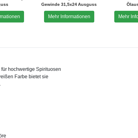
guss
Gewinde 31,5x24 Ausguss
Ölau
rmationen
Mehr Informationen
Mehr Inf
e für hochwertige Spirituosen
eißen Farbe bietet sie
.
öre