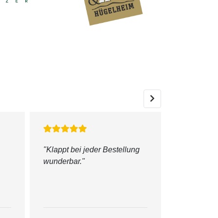
Next
"Klappt bei jeder Bestellung
"super fre
wunderbar."
kompetent