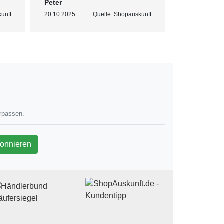
Peter
Corinne
unft
20.10.2025
Quelle: Shopauskunft
16.12.2025
erpassen.
wsletter
onnieren