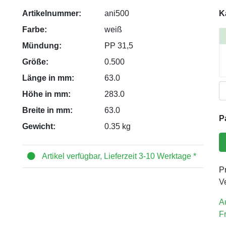
Artikelnummer:
ani500
K
Farbe:
weiß
Mündung:
PP 31,5
Größe:
0.500
Länge in mm:
63.0
Höhe in mm:
283.0
Breite in mm:
63.0
P
Gewicht:
0.35 kg
Artikel verfügbar, Lieferzeit 3-10 Werktage *
Pr
V
A
F