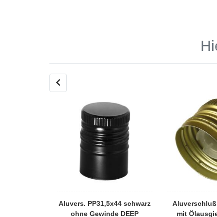
Hi
uss PP 31,5
Aluvers. PP31,5x44 schwarz
Aluverschluß
asic schwarz
ohne Gewinde DEEP
mit Ölausgie