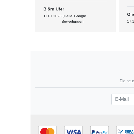
Björn Ufer
Oli
11.01.2023
Quelle: Google
: Shopauskunft
Bewertungen
17.
Die neue