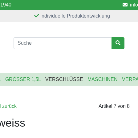
91940
inf
Individuelle Produktentwicklung
L
GRÖSSER 1,5L
VERSCHLÜSSE
MASCHINEN
VERP
l zurück
Artikel 7 von 8
weiss