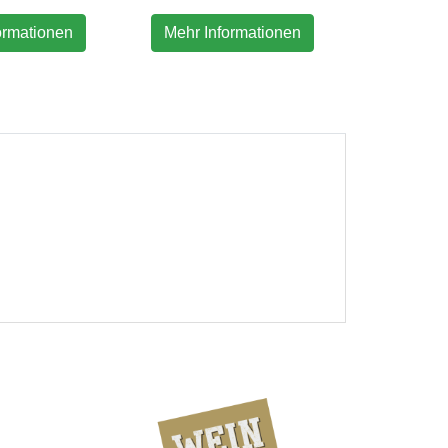
ormationen
Mehr Informationen
Mehr In