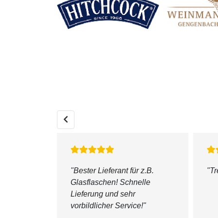
önliche
"Bester Lieferant für z.B.
"
Tr
ederzeit
Glasflaschen! Schnelle
Lieferung und sehr
vorbildlicher Service!"