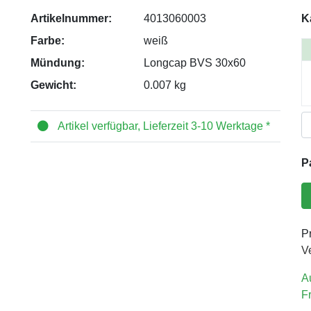
Artikelnummer:
4013060003
K
Farbe:
weiß
Mündung:
Longcap BVS 30x60
Gewicht:
0.007 kg
Artikel verfügbar, Lieferzeit 3-10 Werktage *
P
Pr
V
A
F