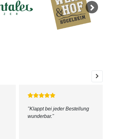
Next
"Klappt bei jeder Bestellung
"super fre
wunderbar."
kompetent