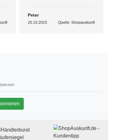
Peter
Corinne
unft
20.10.2025
Quelle: Shopauskunft
16.12.2025
erpassen.
wsletter
onnieren