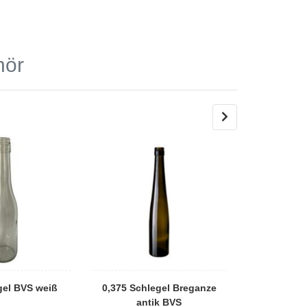
hör
gel BVS weiß
0,375 Schlegel Breganze
0,375 Bord
antik BVS