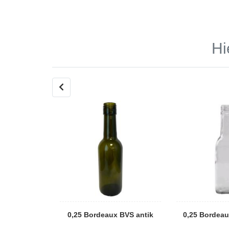
Hi
gne SECCO
0,25 Bordeaux BVS antik
0,25 Bordeau
 antik